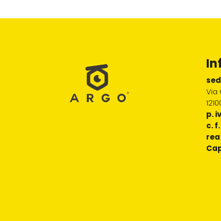
In
sed
Via 
121
p. i
c. f.
rea
Cap