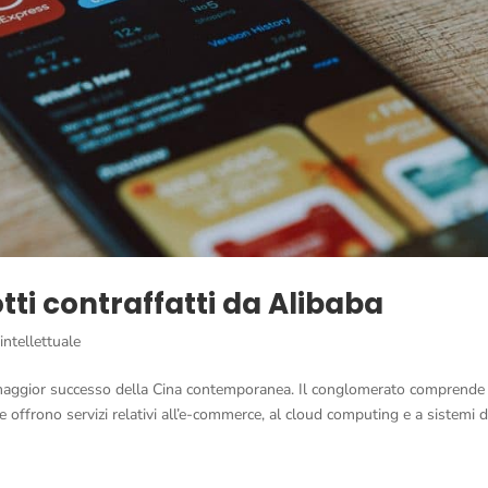
ti contraffatti da Alibaba
intellettuale
i maggior successo della Cina contemporanea. Il conglomerato comprende
che offrono servizi relativi all’e-commerce, al cloud computing e a sistemi d