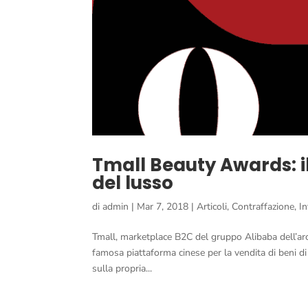
Tmall Beauty Awards: i
del lusso
di
admin
|
Mar 7, 2018
|
Articoli
,
Contraffazione
,
I
Tmall, marketplace B2C del gruppo Alibaba dell’arc
famosa piattaforma cinese per la vendita di beni di
sulla propria...