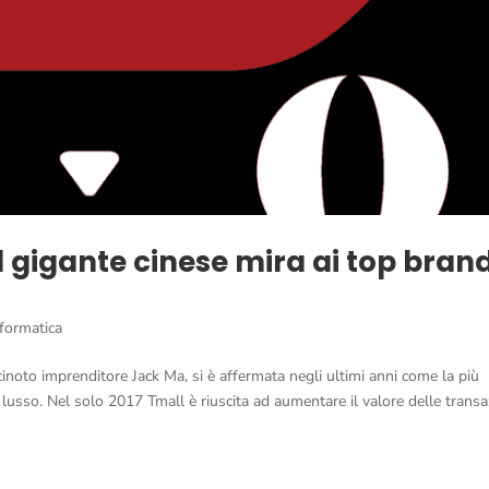
l gigante cinese mira ai top bran
nformatica
inoto imprenditore Jack Ma, si è affermata negli ultimi anni come la più
 lusso. Nel solo 2017 Tmall è riuscita ad aumentare il valore delle transa