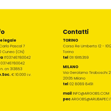
fo
Contatti
e legale
TORINO
Carlo Pascal 7
Corso Re Umberto 12 - 1012
00 Cuneo (CN)
Torino
va
IT03746780042
tel
011 19115359
03746780042
MILANO
n. cn 313853
Via Gerolamo Tiraboschi 2
.Soc.
€ 10.000 i.v.
20135 Milano
tel
02 8089 8491
mail
INFO@ARGOBS.COM
pec
ARGOBS@ARUBAPEC.I