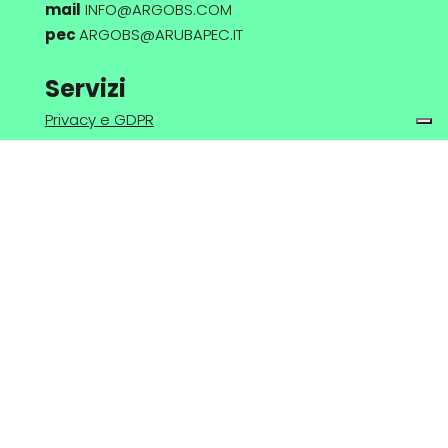
mail
INFO@ARGOBS.COM
pec
ARGOBS@ARUBAPEC.IT
Servizi
Privacy e GDPR
Online Brand Protection
Cybersecurity e consulenza in ambito IT
Whistleblowing
Gestione portafoglio domini e spazi hosting
Argo Business Solutions s.r.l. © 2026
Privacy Policy
|
Cookie Policy