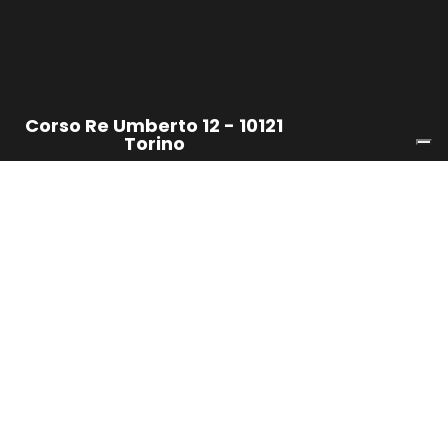
Corso Re Umberto 12 - 10121
Torino
Servizi
Privacy e GDPR
1
Online Brand Protection