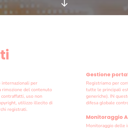
"
ti
Gestione porta
 internazionali per
Registriamo per cont
la rimozione del contenuto
tutte le principali es
i contraffatti, uso non
generiche). IN ques
yright, utilizzo illecito di
difesa globale contr
chi registrati.
Monitoraggio AD
Monitoraggio delle in