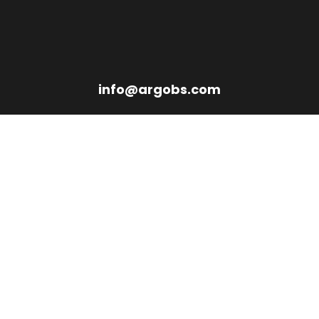
info@argobs.com
fo
Contatti
e legale
TORINO
Carlo Pascal 7
Corso Re Umberto 12 - 1012
00 Cuneo (CN)
Torino