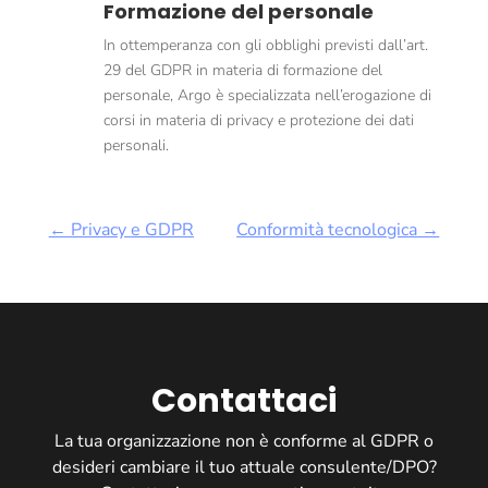
Formazione del personale
In ottemperanza con gli obblighi previsti dall’art.
29 del GDPR in materia di formazione del
personale, Argo è specializzata nell’erogazione di
corsi in materia di privacy e protezione dei dati
personali.
←
Privacy e GDPR
Conformità tecnologica
→
Contattaci
La tua organizzazione non è conforme al GDPR o
desideri cambiare il tuo attuale consulente/DPO?