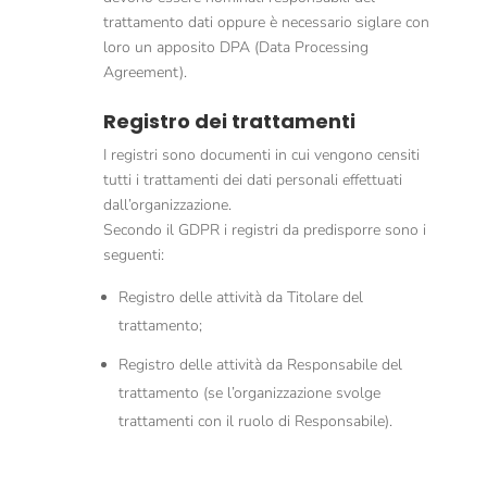
trattamento dati oppure è necessario siglare con
loro un apposito DPA (Data Processing
Agreement).
Registro dei trattamenti
I registri sono documenti in cui vengono censiti
tutti i trattamenti dei dati personali effettuati
dall’organizzazione.
Secondo il GDPR i registri da predisporre sono i
seguenti:
Registro delle attività da Titolare del
trattamento;
Registro delle attività da Responsabile del
trattamento (se l’organizzazione svolge
trattamenti con il ruolo di Responsabile).