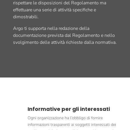
rispettare le disposizioni del Regolamento ma
effettuare una serie di attività specifiche e
dimostrabili.
Argo ti supporta nella redazione della
documentazione prevista dal Regolamento e nello
svolgimento delle attività richieste dalla normativa.
Informative per gli interessati
Ogni organizzazione ha l’obbligo di fornire
informazioni trasparenti ai soggetti interessati dei