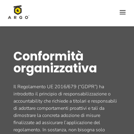
a
Conformità
organizzativa
Il Regolamento UE 2016/679 (“GDPR”) ha
introdotto il principio di responsabilizzazione o
accountability che richiede a titolari e responsabili
di adottare comportamenti proattivi e tali da
dimostrare la concreta adozione di misure
finalizzate ad assicurare l’applicazione del
regolamento. In sostanza, non bisogna solo