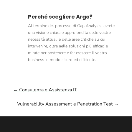
Perché scegliere Argo?
Al termine del processo di Gap Analysis, avrete
una visione chiara e approfondita delle vostre
necessità attuali e delle aree critiche su cui
intervenire, oltre aelle soluzioni più efficaci e
mirate per sostenere e far crescere il vostro
business in modo sicuro ed efficiente.
←
Consulenza e Assistenza IT
Vulnerability Assessment e Penetration Test
→