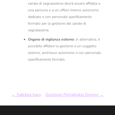
canale di segnalazione dovrà essere affidata a
una persona o a un ufficio interno autonomo
dedicato e con personale specificamente
formato per la gestione del canale di
segnalazione.
Organo di vigilanza esterno
: in alternativa, è
possibile affidare la gestione a un soggetto
esterno, anch’esso autonomo e con personale
specificamente formato.
←
Safebox Easy
Gestione Portafoglio Domini
→