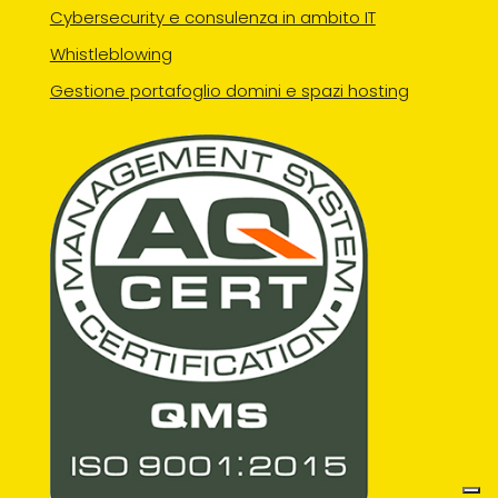
Cybersecurity e consulenza in ambito IT
Whistleblowing
Gestione portafoglio domini e spazi hosting