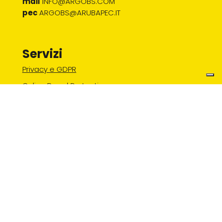
mail
INFO@ARGOBS.COM
pec
ARGOBS@ARUBAPEC.IT
Servizi
Privacy e GDPR
Online Brand Protection
Cybersecurity e consulenza in ambito IT
Whistleblowing
Gestione portafoglio domini e spazi hosting