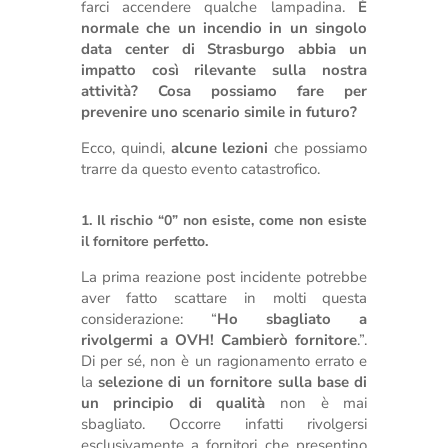
farci accendere qualche lampadina.
È
normale che un incendio in un singolo
data center di Strasburgo abbia un
impatto così rilevante sulla nostra
attività? Cosa possiamo fare per
prevenire uno scenario simile in futuro?
Ecco, quindi,
alcune lezioni
che possiamo
trarre da questo evento catastrofico.
1. Il rischio “0” non esiste, come non esiste
il fornitore perfetto.
La prima reazione post incidente potrebbe
aver fatto scattare in molti questa
considerazione: “
Ho sbagliato a
rivolgermi a OVH! Cambierò fornitore
.”.
Di per sé, non è un ragionamento errato e
la
selezione di un fornitore sulla base di
un principio di qualità
non è mai
sbagliato. Occorre infatti rivolgersi
esclusivamente a fornitori che presentino