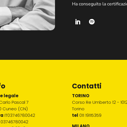
Ha conseguito la certificaz
fo
Contatti
e legale
TORINO
Carlo Pascal 7
Corso Re Umberto 12 - 1012
00 Cuneo (CN)
Torino
va
IT03746780042
tel
011 19115359
03746780042
MILANO