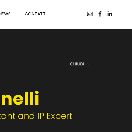
NEWS
CONTATTI



CHIUDI
nelli
ant and IP Expert