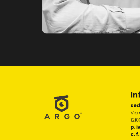
In
sed
Via 
121
p. i
c. f.